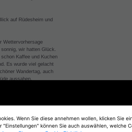
Blick auf Rüdesheim und
er Wettervorhersage
 sonnig, wir hatten Glück.
o schon Kaffee und Kuchen
nd. Es wurde viel gelacht
 schöner Wandertag, auch
müde aussahen.
kies. Wenn Sie diese annehmen wollen, klicken Sie ein
r "Einstellungen" können Sie auch auswählen, welche 