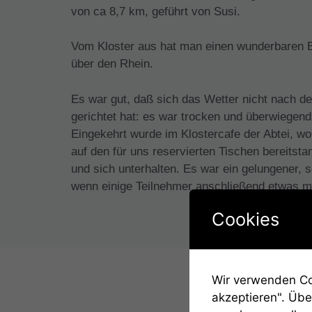
von ca 8,7 km, geführt von Susi.
Vom Kloster aus hat man einen wunderbaren 
über den Rhein.
Es war gut, daß sich das Wetter nicht nach d
gerichtet hat: es war trocken und überwiegend
Eingekehrt wurde im Klostercafe der Abtei, w
auf den für uns reservierten Tischen bereitsta
und sich unterhalten. Es war ein gelungener,
wenn einige Teilnehmer anschließend etwas 
Cookies
Wir verwenden Coo
akzeptieren". Übe