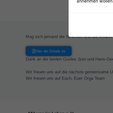
annehmen wollen
Mag sich jemand die Strecken und die Anfahrt
Hier die Details im
Dank an die beiden Guides Susi und Hans-Ge
Wir freuen uns auf die nächste gemeinsame 
Wir freuen uns auf Euch, Euer Orga Team